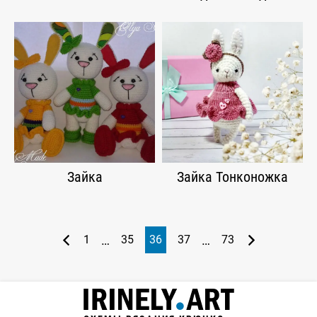
Зайка
Зайка Тонконожка
…
…
1
35
36
37
73