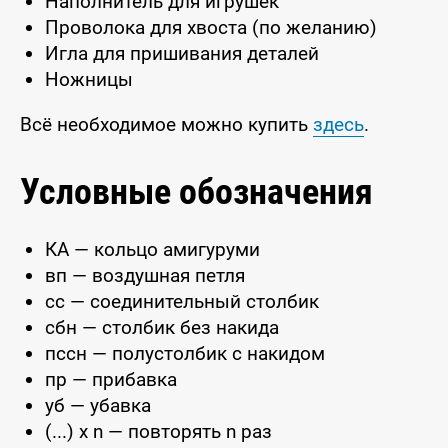
Наполнитель для игрушек
Проволока для хвоста (по желанию)
Игла для пришивания деталей
Ножницы
Всё необходимое можно купить
здесь
.
Условные обозначения
КА — кольцо амигуруми
вп — воздушная петля
сс — соединительный столбик
сбн — столбик без накида
пссн — полустолбик с накидом
пр — прибавка
уб — убавка
(...) x n — повторять n раз