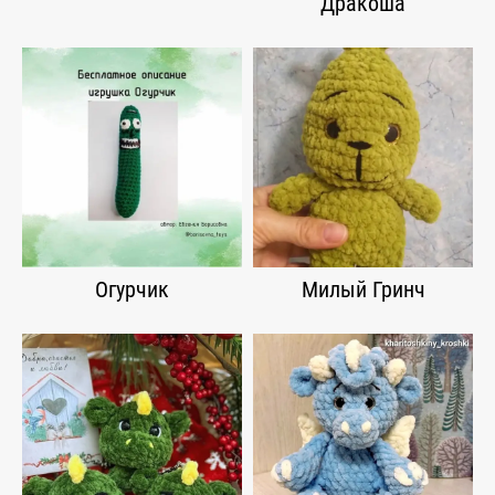
Дракоша
Огурчик
Милый Гринч