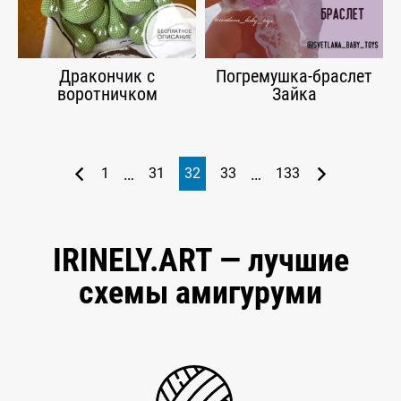
Дракончик с
Погремушка-браслет
воротничком
Зайка
…
…
1
31
32
33
133
IRINELY.ART — лучшие
схемы амигуруми