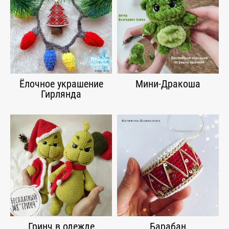
Ёлочное украшение
Мини-Дракоша
Гирлянда
Гринч в одежде
Барабан