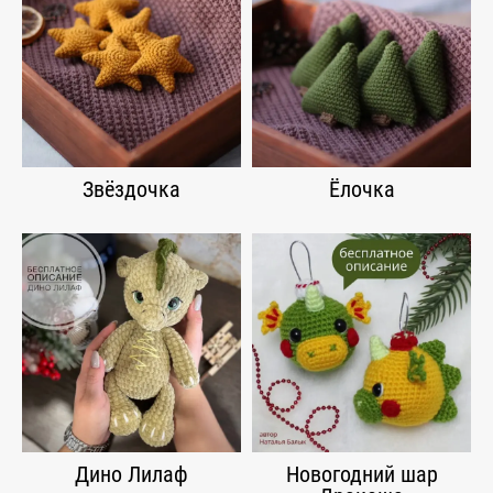
Звёздочка
Ёлочка
Дино Лилаф
Новогодний шар