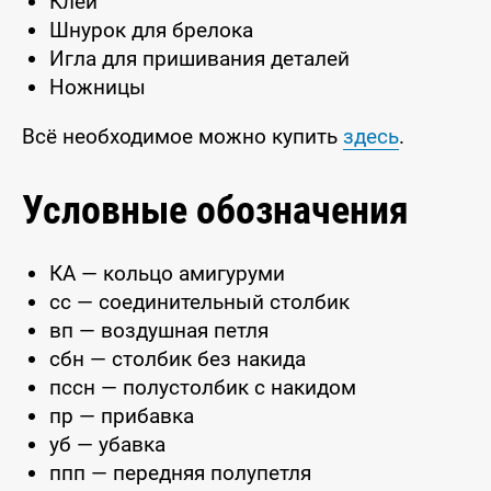
Клей
Шнурок для брелока
Игла для пришивания деталей
Ножницы
Всё необходимое можно купить
здесь
.
Условные обозначения
КА — кольцо амигуруми
сс — соединительный столбик
вп — воздушная петля
сбн — столбик без накида
пссн — полустолбик с накидом
пр — прибавка
уб — убавка
ппп — передняя полупетля