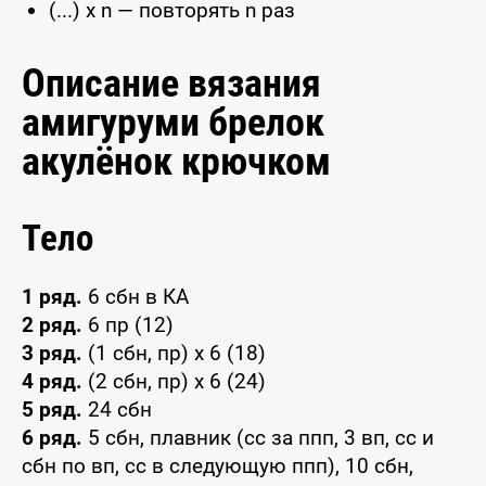
(...) x n — повторять n раз
Описание вязания
амигуруми брелок
акулёнок крючком
Тело
1 ряд.
6 сбн в КА
2 ряд.
6 пр (12)
3 ряд.
(1 сбн, пр) х 6 (18)
4 ряд.
(2 сбн, пр) х 6 (24)
5 ряд.
24 сбн
6 ряд.
5 сбн, плавник (сс за ппп, 3 вп, сс и
сбн по вп, сс в следующую ппп), 10 сбн,