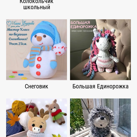
Колокольчик
школьный
Снеговик
Большая Единорожка