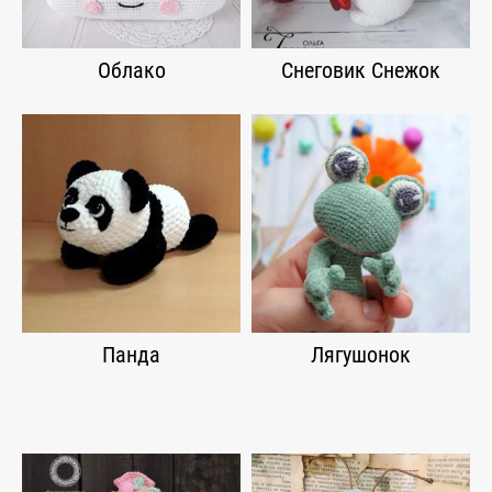
Облако
Снеговик Снежок
Панда
Лягушонок