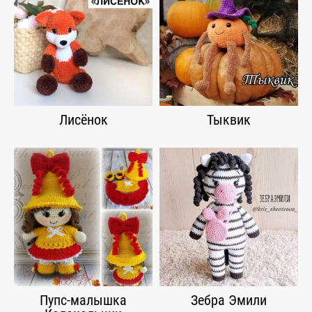
Лисёнок
Тыквик
Пупс-малышка
Зебра Эмили