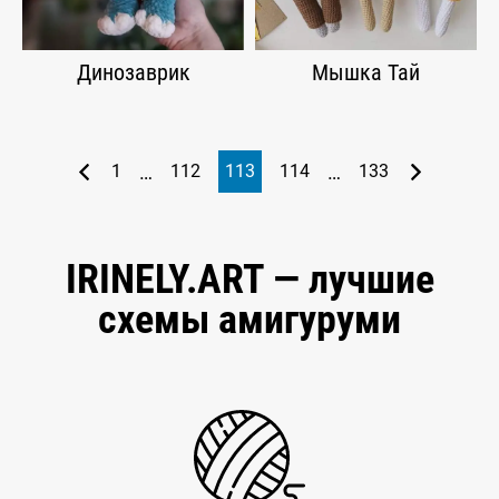
Динозаврик
Мышка Тай
…
…
1
112
113
114
133
IRINELY.ART — лучшие
схемы амигуруми