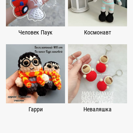
Человек Паук
Космонавт
Гарри
Неваляшка