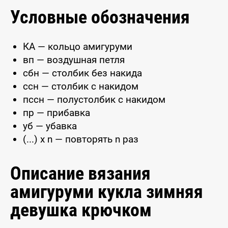
Условные обозначения
КА — кольцо амигуруми
вп — воздушная петля
сбн — столбик без накида
ссн — столбик с накидом
пссн — полустолбик с накидом
пр — прибавка
уб — убавка
(...) x n — повторять n раз
Описание вязания
амигуруми кукла зимняя
девушка крючком