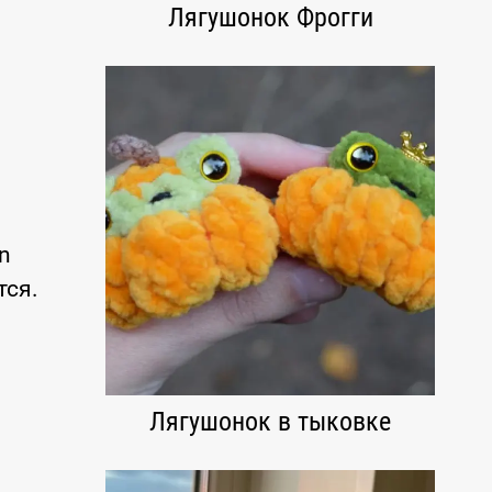
Лягушонок Фрогги
я
n
тся.
Лягушонок в тыковке