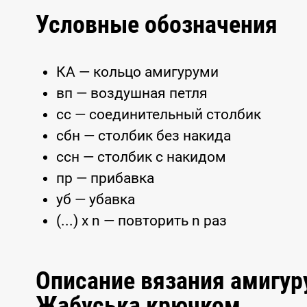
Условные обозначения
КА — кольцо амигуруми
вп — воздушная петля
сс — соединительный столбик
сбн — столбик без накида
ссн — столбик с накидом
пр — прибавка
уб — убавка
(...) x n — повторить n раз
Описание вязания амигу
Жабуська крючком