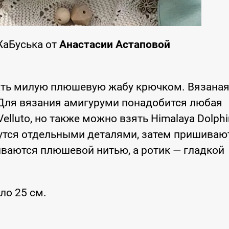
ЖаБуська от
Анастасии Астаповой
ать милую плюшевую жабу крючком. Вязана
Для вязания амигуруми понадобится любая
elluto, но также можно взять Himalaya Dolphi
яжутся отдельными деталями, затем пришиваю
иваются плюшевой нитью, а ротик — гладкой
ло 25 см.