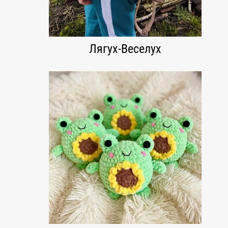
Лягух-Веселух