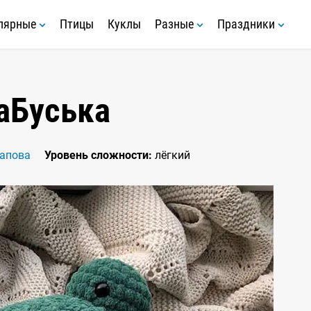
лярные
Птицы
Куклы
Разные
Праздники
аБуська
тапова
Уровень сложности:
лёгкий