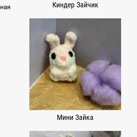
Киндер Зайчик
нная
Мини Зайка