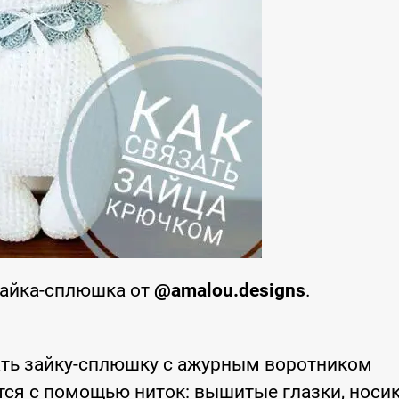
Зайка-сплюшка от
@amalou.designs
.
ть зайку-сплюшку с ажурным воротником
ся с помощью ниток: вышитые глазки, носик