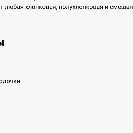
т любая хлопковая, полухлопковая и смеша
ы
рдочки