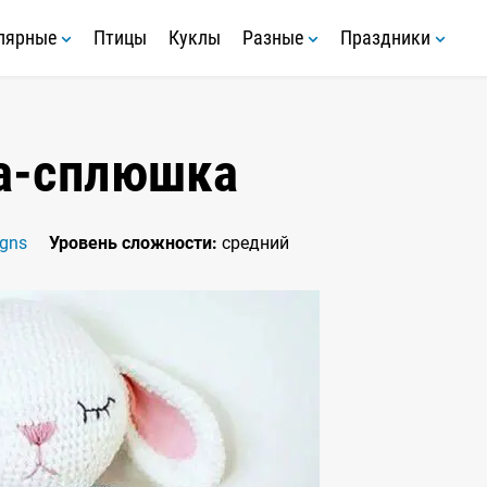
лярные
Птицы
Куклы
Разные
Праздники
а-сплюшка
gns
Уровень сложности:
средний