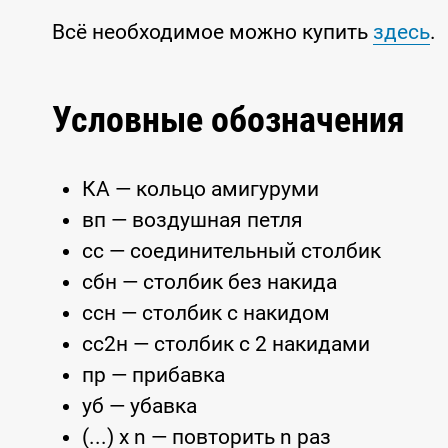
Всё необходимое можно купить
здесь
.
Условные обозначения
КА — кольцо амигуруми
вп — воздушная петля
сс — соединительный столбик
сбн — столбик без накида
ссн — столбик с накидом
сс2н — столбик с 2 накидами
пр — прибавка
уб — убавка
(...) x n — повторить n раз