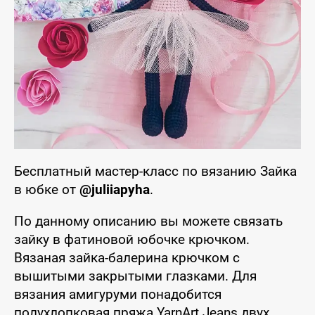
Бесплатный мастер-класс по вязанию Зайка
в юбке от
@juliiapyha
.
По данному описанию вы можете связать
зайку в фатиновой юбочке крючком.
Вязаная зайка-балерина крючком с
вышитыми закрытыми глазками. Для
вязания амигуруми понадобится
полухлопковая пряжа YarnArt Jeans двух