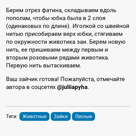
Берем отрез фатина, складываем вдоль
пополам, чтобы юбка была в 2 слоя
(одинаковых по длине). Иголкой со швейной
нитью присобираем верх юбки, стягиваем
по окружности животика заи. Берем новую
нить, ее пришиваем между первым и
вторым розовыми рядами животика.
Первую нить вытаскиваем.
Ваш зайчик готова! Пожалуйста, отмечайте
автора в соцсетях
@juliiapyha
.
Теги:
Животные
Зайки
Лесные