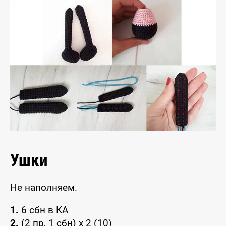
Ушки
Не наполняем.
1.
6 сбн в КА
2.
(2 пр, 1 сбн) x 2 (10)