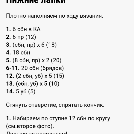
Плотно наполняем по ходу вязания.
1.
6 сбн в КА
2.
6 пр (12)
3.
(сбн, пр) x 6 (18)
4.
18 сбн
5.
(8 сбн, пр) x 2 (20)
6-11.
20 сбн (6рядов)
12.
(2 сбн, уб) x 5 (15)
13.
(сбн, уб) x 5 (10)
14.
5 уб (5)
Стянуть отверстие, спрятать кончик.
1.
Набираем по ступне 12 сбн по кругу
(см.второе фото).
Дальше не наполняем!