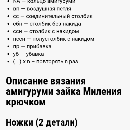
КА — кольцо амигуруми
вп — воздушная петля
сс — соединительный столбик
сбн — столбик без накида
ссн — столбик с накидом
пссн — полустолбик с накидом
пр — прибавка
уб — убавка
(...) x n – повторять n раз
Описание вязания
амигуруми зайка Миления
крючком
Ножки (2 детали)