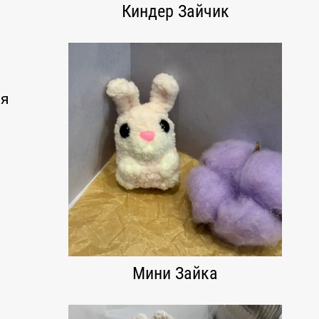
Киндер Зайчик
ия
Мини Зайка