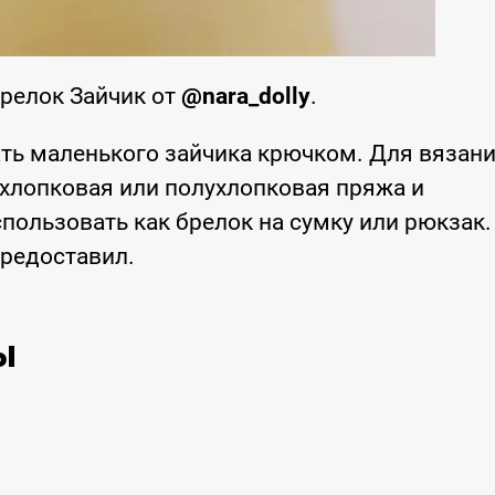
релок Зайчик от
@nara_dolly
.
ть маленького зайчика крючком. Для вязан
хлопковая или полухлопковая пряжа и
ользовать как брелок на сумку или рюкзак.
предоставил.
ы