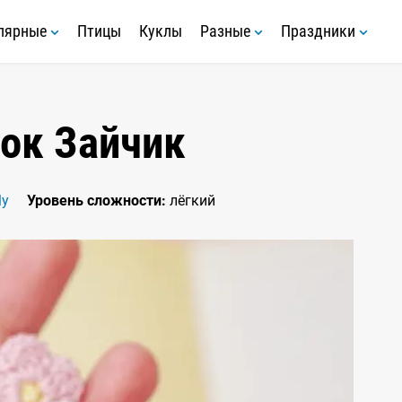
лярные
Птицы
Куклы
Разные
Праздники
ок Зайчик
ly
Уровень сложности:
лёгкий