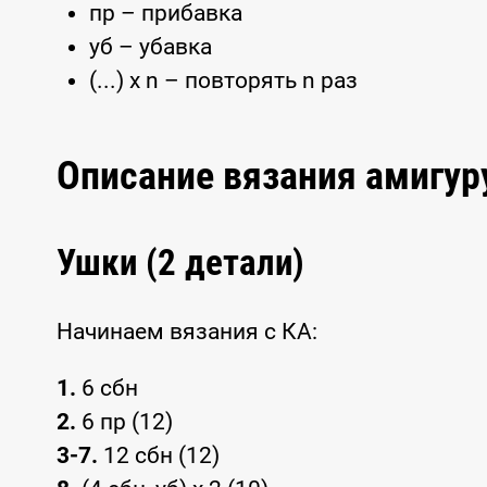
пр – прибавка
уб – убавка
(...) x n – повторять n раз
Описание вязания амигур
Ушки (2 детали)
Начинаем вязания с КА:
1.
6 сбн
2.
6 пр (12)
3-7.
12 сбн (12)