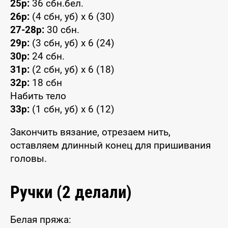
25р:
36 сбн.бел.
26р:
(4 сбн, уб) x 6 (30)
27-28р:
30 сбн.
29р:
(3 сбн, уб) x 6 (24)
30р:
24 сбн.
31р:
(2 сбн, уб) x 6 (18)
32р:
18 сбн
Набить тело
33р:
(1 сбн, уб) x 6 (12)
Закончить вязание, отрезаем нить,
оставляем длинный конец для пришивания
головы.
Ручки (2 делали)
Белая пряжа: