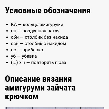
Условные обозначения
КА — кольцо амигуруми
вп — воздушная петля
сбн — столбик без накида
ссн — столбик с накидом
пр — прибавка
уб — убавка
(...) x n — повторять n раз
Описание вязания
амигуруми зайчата
крючком