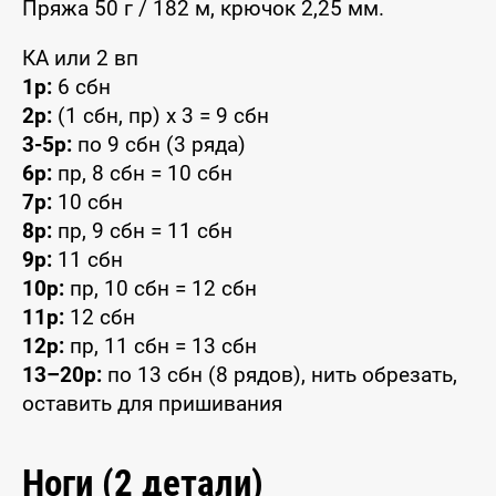
Пряжа 50 г / 182 м, крючок 2,25 мм.
КА или 2 вп
1р:
6 сбн
2р:
(1 сбн, пр) x 3 = 9 сбн
3-5р:
по 9 сбн (3 ряда)
6р:
пр, 8 сбн = 10 сбн
7р:
10 сбн
8р:
пр, 9 сбн = 11 сбн
9р:
11 сбн
10р:
пр, 10 сбн = 12 сбн
11р:
12 сбн
12р:
пр, 11 сбн = 13 сбн
13–20р:
по 13 сбн (8 рядов), нить обрезать,
оставить для пришивания
Ноги (2 детали)