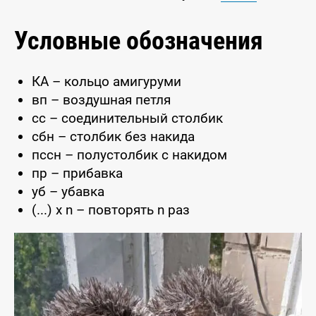
Условные обозначения
КА – кольцо амигуруми
вп – воздушная петля
сс – соединительный столбик
сбн – столбик без накида
пссн – полустолбик с накидом
пр – прибавка
уб – убавка
(...) x n – повторять n раз