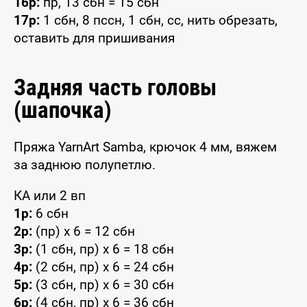
16р:
пр, 13 сбн = 15 сбн
17р:
1 сбн, 8 пссн, 1 сбн, сс, нить обрезать,
оставить для пришивания
Задняя часть головы
(шапочка)
Пряжа YarnArt Samba, крючок 4 мм, вяжем
за заднюю полупетлю.
КА или 2 вп
1р:
6 сбн
2р:
(пр) x 6 = 12 сбн
3р:
(1 сбн, пр) x 6 = 18 сбн
4р:
(2 сбн, пр) x 6 = 24 сбн
5р:
(3 сбн, пр) x 6 = 30 сбн
6р:
(4 сбн, пр) x 6 = 36 сбн