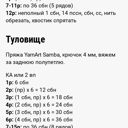
7-11р:
по 36 сбн (5 рядов)
12р:
неполный 1 сбн, 14 пссн, сбн, сс, нить
обрезать, хвостик спрятать
Туловище
Пряжа YarnArt Samba, крючок 4 мм, вяжем
за заднюю полупетлю.
КА или 2 вп
1р:
6 сбн
2р:
(пр) x 6 = 12 сбн
3р:
(1 сбн, пр) x 6 = 18 сбн
4р:
(2 сбн, пр) x 6 = 24 сбн
5р:
(3 сбн, пр) x 6 = 30 сбн
6р:
(4 сбн, пр) x 6 = 36 сбн
7-15р:
по 36 сбн (8 рядов)