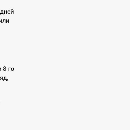
едней
чили
 8-го
яд,
-