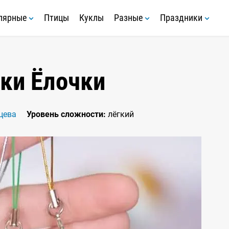
лярные
Птицы
Куклы
Разные
Праздники
ки Ёлочки
цева
Уровень сложности:
лёгкий