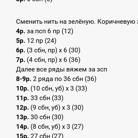
Сменить нить на зелёную. Коричневую з
4р.
за псп 6 пр (12)
5р.
12 пр (24)
6р.
(3 сбн, пр) x 6 (30)
7р.
(4 сбн, пр) x 6 (36)
Далее все ряды вяжем за зсп
8-9р.
2 ряда по 36 сбн (36)
10р.
(10 сбн, уб) x 3 (33)
11р.
33 сбн (33)
12р.
(9 сбн, уб) x 3 (30)
13р.
30 сбн (30)
14р.
(8 сбн, уб) x 3 (27)
15р.
27 сбн (27)