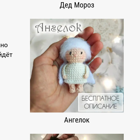
Дед Мороз
жно
йдёт
Ангелок