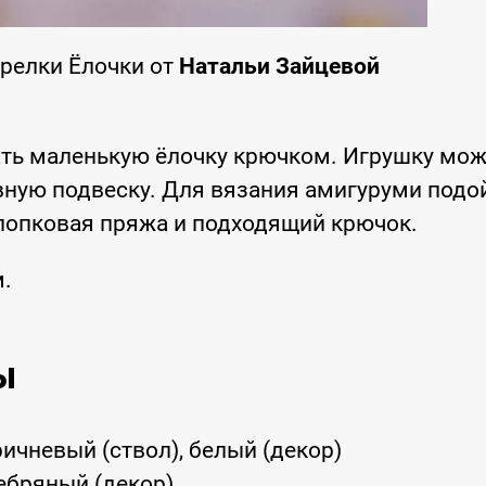
релки Ёлочки от
Натальи Зайцевой
ть маленькую ёлочку крючком. Игрушку мо
вную подвеску. Для вязания амигуруми подо
лопковая пряжа и подходящий крючок.
м.
ы
оричневый (ствол), белый (декор)
ребряный (декор)