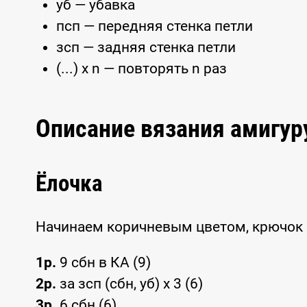
уб — убавка
псп — передняя стенка петли
зсп — задняя стенка петли
(...) x n — повторять n раз
Описание вязания амигур
Ёлочка
Начинаем коричневым цветом, крючок 1
1р.
9 сбн в КА (9)
2р.
за зсп (сбн, уб) x 3 (6)
3р.
6 сбн (6)