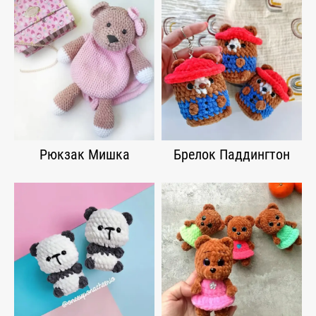
Рюкзак Мишка
Брелок Паддингтон