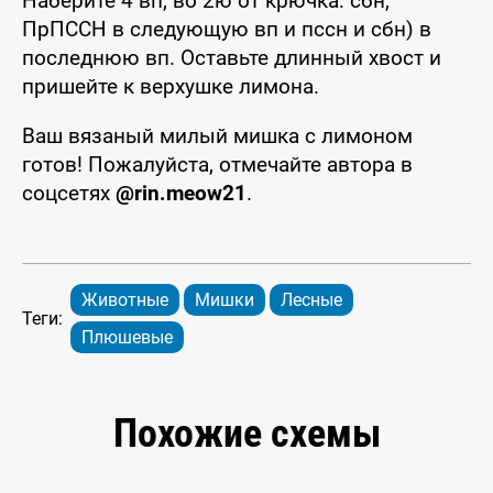
Наберите 4 вп, во 2ю от крючка: сбн,
ПрПССН в следующую вп и пссн и сбн) в
последнюю вп. Оставьте длинный хвост и
пришейте к верхушке лимона.
Ваш вязаный милый мишка с лимоном
готов! Пожалуйста, отмечайте автора в
соцсетях
@rin.meow21
.
Животные
Мишки
Лесные
Теги:
Плюшевые
Похожие схемы