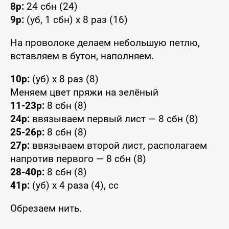
8р:
24 сбн (24)
9р:
(уб, 1 сбн) x 8 раз (16)
На проволоке делаем небольшую петлю,
вставляем в бутон, наполняем.
10р:
(уб) x 8 раз (8)
Меняем цвет пряжи на зелёный
11-23р:
8 сбн (8)
24р:
ввязываем первый лист — 8 сбн (8)
25-26р:
8 сбн (8)
27р:
ввязываем второй лист, располагаем
напротив первого — 8 сбн (8)
28-40р:
8 сбн (8)
41р:
(уб) x 4 раза (4), сс
Обрезаем нить.