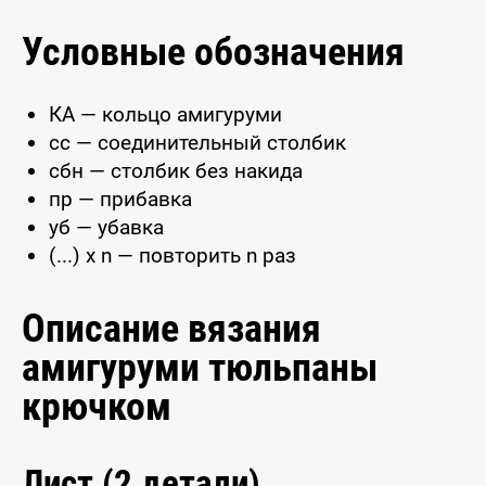
Условные обозначения
КА — кольцо амигуруми
сс — соединительный столбик
сбн — столбик без накида
пр — прибавка
уб — убавка
(...) x n — повторить n раз
Описание вязания
амигуруми тюльпаны
крючком
Лист (2 детали)