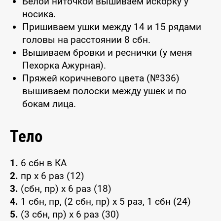
Белой ниточкой вышиваем искорку у
носика.
Пришиваем ушки между 14 и 15 рядами
головы на расстоянии 8 сбн.
Вышиваем бровки и реснички (у меня
Пехорка Ажурная).
Пряжей коричневого цвета (№336)
вышиваем полоски между ушек и по
бокам лица.
Тело
1.
6 сбн в КА
2.
пр x 6 раз (12)
3.
(сбн, пр) x 6 раз (18)
4.
1 сбн, пр, (2 сбн, пр) x 5 раз, 1 сбн (24)
5.
(3 сбн, пр) x 6 раз (30)