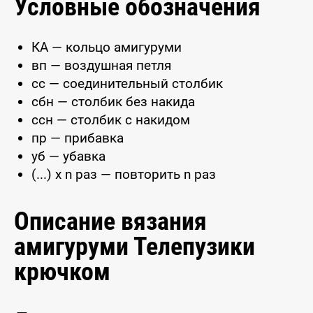
Условные обозначения
КА — кольцо амигуруми
вп — воздушная петля
сс — соединительный столбик
сбн — столбик без накида
ссн — столбик с накидом
пр — прибавка
уб — убавка
(...) x n раз — повторить n раз
Описание вязания
амигуруми Телепузики
крючком