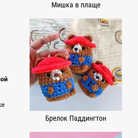
Мишка в плаще
ной
же
Брелок Паддингтон