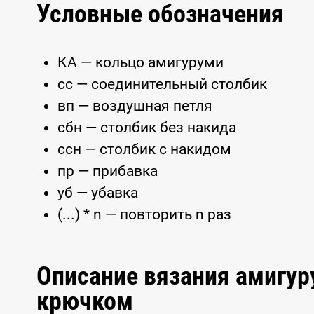
Условные обозначения
КА — кольцо амигуруми
сс — соединительный столбик
вп — воздушная петля
сбн — столбик без накида
ссн — столбик с накидом
пр — прибавка
уб — убавка
(...) * n — повторить n раз
Описание вязания амигур
крючком