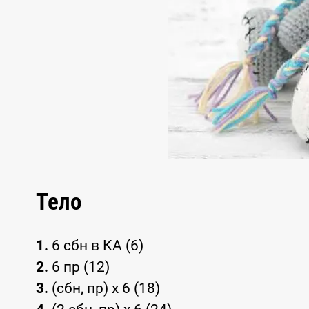
Тело
1.
6 сбн в КА (6)
2.
6 пр (12)
3.
(сбн, пр) x 6 (18)