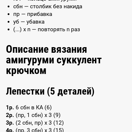
сбн — столбик без накида
пр — прибавка
уб — убавка
(...) x n — повторять n раз
Описание вязания
амигуруми суккулент
крючком
Лепестки (5 деталей)
1р.
6 сбн в КА (6)
2р.
(пр, 1 сбн) x 3 (9)
3р.
(2 сбн, пр) x 3 (12)
4р.
(пр, 3 сбн) x 3 (15)