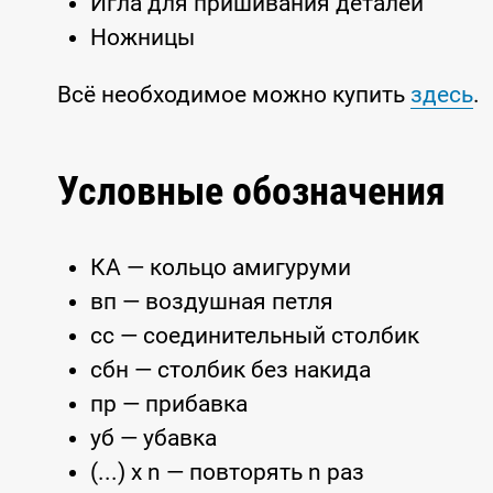
Игла для пришивания деталей
Ножницы
Всё необходимое можно купить
здесь
.
Условные обозначения
КА — кольцо амигуруми
вп — воздушная петля
сс — соединительный столбик
сбн — столбик без накида
пр — прибавка
уб — убавка
(...) x n — повторять n раз