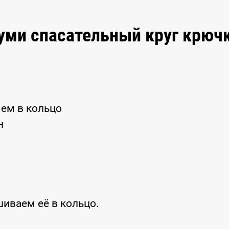
уми спасательный круг крюч
яем в кольцо
н
иваем её в кольцо.