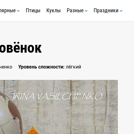
лярные
Птицы
Куклы
Разные
Праздники
овёнок
ченко
Уровень сложности:
лёгкий