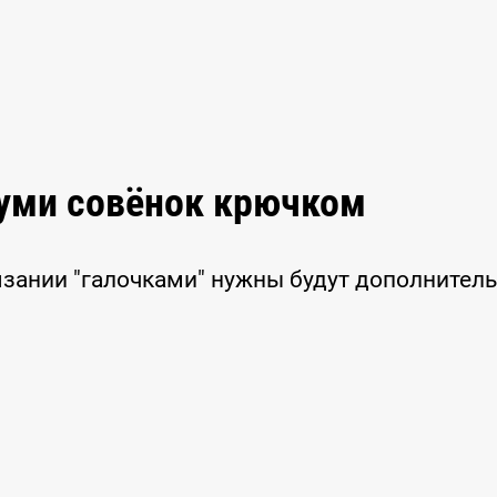
руми совёнок крючком
вязании "галочками" нужны будут дополнител