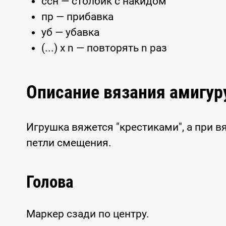
ссн — столбик с накидом
пр — прибавка
уб — убавка
(...) x n — повторять n раз
Описание вязания амигу
Игрушка вяжется "крестиками", а при 
петли смещения.
Голова
Маркер сзади по центру.