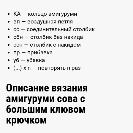
КА — кольцо амигуруми
вп — воздушная петля
сс — соединительный столбик
сбн — столбик без накида
ссн — столбик с накидом
пр — прибавка
уб — убавка
(...) x n — повторять n раз
Описание вязания
амигуруми сова с
большим клювом
крючком