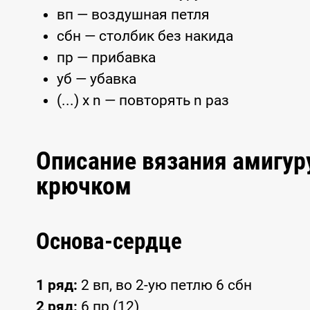
вп — воздушная петля
сбн — столбик без накида
пр — прибавка
уб — убавка
(...) x n — повторять n раз
Описание вязания амигур
крючком
Основа-сердце
1 ряд:
2 вп, во 2-ую петлю 6 сбн
2 ряд:
6 пр (12)