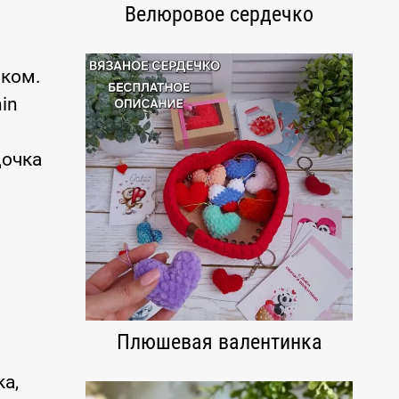
Велюровое сердечко
чком.
in
дочка
Плюшевая валентинка
а,