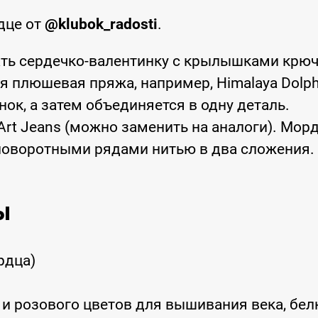
дце от
@klubok_radosti
.
ть сердечко-валентинку с крылышками крю
 плюшевая пряжа, например, Himalaya Dolph
нок, а затем объединяется в одну деталь.
rt Jeans (можно заменить на аналоги). Мор
поворотными рядами нитью в два сложения.
ы
рдца)
 и розового цветов для вышивания века, белк