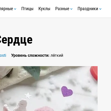
лярные
Птицы
Куклы
Разные
Праздники
Сердце
osti
Уровень сложности:
лёгкий