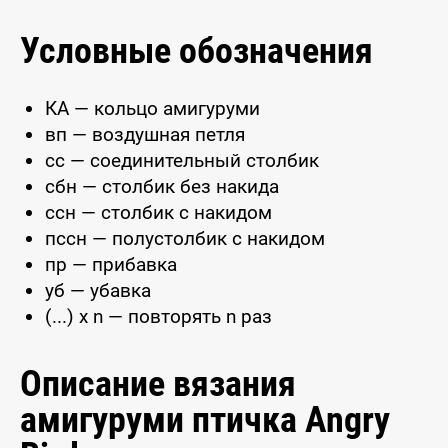
Условные обозначения
КА — кольцо амигуруми
вп — воздушная петля
сс — соединительный столбик
сбн — столбик без накида
ссн — столбик с накидом
пссн — полустолбик с накидом
пр — прибавка
уб — убавка
(...) x n — повторять n раз
Описание вязания
амигуруми птичка Angry