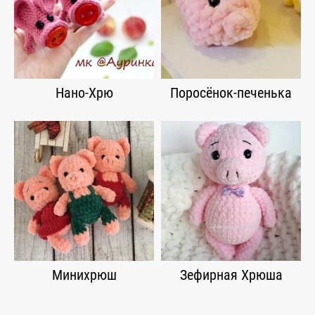
Нано-Хрю
Поросёнок-печенька
Минихрюш
Зефирная Хрюша