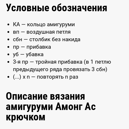
Условные обозначения
КА — кольцо амигуруми
вп — воздушная петля
сбн — столбик без накида
пр — прибавка
уб — убавка
3-я пр — тройная прибавка (в 1 петлю
предыдущего ряда провязать 3 сбн)
(...) x n — повторять n раз
Описание вязания
амигуруми Амонг Ас
крючком