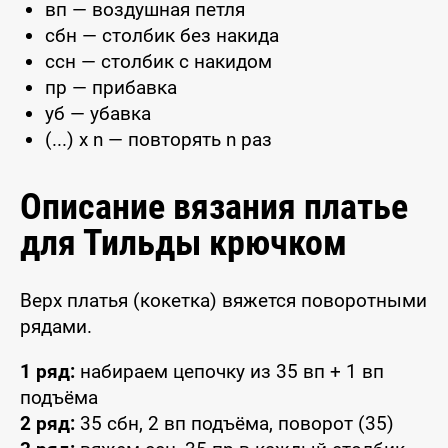
вп — воздушная петля
сбн — столбик без накида
ссн — столбик с накидом
пр — прибавка
уб — убавка
(...) x n — повторять n раз
Описание вязания платье
для Тильды крючком
Верх платья (кокетка) вяжется поворотными
рядами.
1 ряд:
набираем цепочку из 35 вп + 1 вп
подъёма
2 ряд:
35 сбн, 2 вп подъёма, поворот (35)