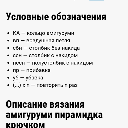
Условные обозначения
КА — кольцо амигуруми
вп — воздушная петля
сбн — столбик без накида
ссн — столбик с накидом
пссн — полустолбик с накидом
пр — прибавка
уб — убавка
(...) x n — повторять n раз
Описание вязания
амигуруми пирамидка
крючком