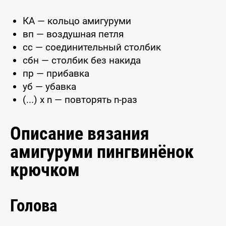
КА — кольцо амигуруми
вп — воздушная петля
сс — соединительный столбик
сбн — столбик без накида
пр — прибавка
уб — убавка
(...) x n — повторять n-раз
Описание вязания
амигуруми пингвинёнок
крючком
Голова