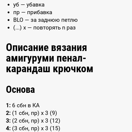
уб — убавка
пр — прибавка
BLO — за заднюю петлю
(...) x — повторять n раз
Описание вязания
амигуруми пенал-
карандаш крючком
Основа
1:
6 сбн в КА
2:
(1 сбн, пр) x 3 (9)
3:
(2 сбн, пр) x 3 (12)
4:
(3 сбн, пр) x 3 (15)