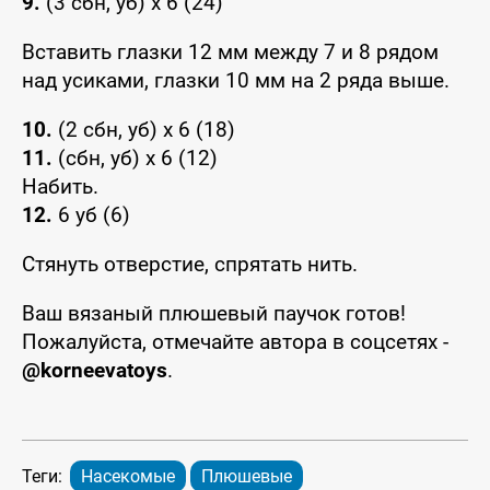
9.
(3 сбн, уб) х 6 (24)
Вставить глазки 12 мм между 7 и 8 рядом
над усиками, глазки 10 мм на 2 ряда выше.
10.
(2 сбн, уб) х 6 (18)
11.
(сбн, уб) х 6 (12)
Набить.
12.
6 уб (6)
Стянуть отверстие, спрятать нить.
Ваш вязаный плюшевый паучок готов!
Пожалуйста, отмечайте автора в соцсетях -
@korneevatoys
.
Теги:
Насекомые
Плюшевые