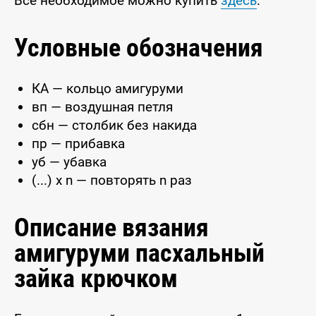
Всё необходимое можно купить
здесь
.
Условные обозначения
КА — кольцо амигуруми
вп — воздушная петля
сбн — столбик без накида
пр — прибавка
уб — убавка
(...) x n — повторять n раз
Описание вязания
амигуруми пасхальный
зайка крючком