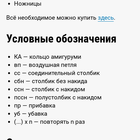
Ножницы
Всё необходимое можно купить
здесь
.
Условные обозначения
КА — кольцо амигуруми
вп — воздушная петля
сс — соединительный столбик
сбн — столбик без накида
ссн — столбик с накидом
пссн — полустолбик с накидом
пр — прибавка
уб — убавка
(...) x n — повторять n раз