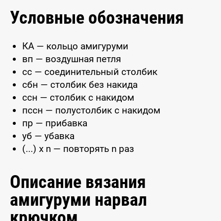
Условные обозначения
КА — кольцо амигуруми
вп — воздушная петля
сс — соединительный столбик
сбн — столбик без накида
ссн — столбик с накидом
пссн — полустолбик с накидом
пр — прибавка
уб — убавка
(...) x n — повторять n раз
Описание вязания
амигуруми нарвал
крючком