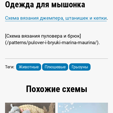
Одежда для мышонка
Схема вязания джемпера, штанишек и кепки
.
[Схема вязания пуловера и брюк]
(/patterns/pulover-i-bryuki-marina-maurina/).
Теги:
Животные
Плюшевые
Грызуны
Похожие схемы