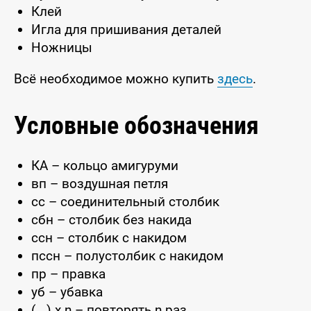
Клей
Игла для пришивания деталей
Ножницы
Всё необходимое можно купить
здесь
.
Условные обозначения
КА – кольцо амигуруми
вп – воздушная петля
сс – соединительный столбик
сбн – столбик без накида
ссн – столбик с накидом
пссн – полустолбик с накидом
пр – правка
уб – убавка
(...) x n – повторять n раз