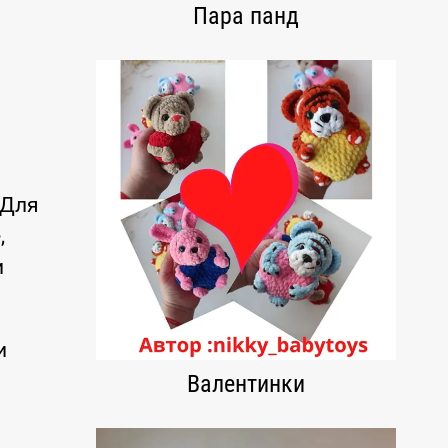
Пара панд
 Для
,
и
и
Валентинки