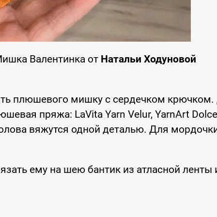
Мишка Валентинка от
Натальи Ходуновой
ать плюшевого мишку с сердечком крючком.
вая пряжа: LaVita Yarn Velur, YarnArt Dolce
и голова вяжутся одной деталью. Для мордочк
зать ему на шею бантик из атласной ленты 
.