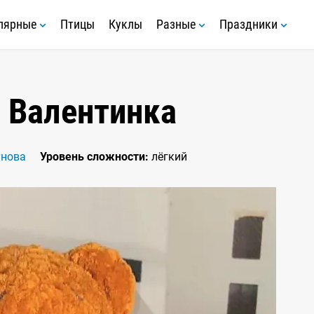
лярные
Птицы
Куклы
Разные
Праздники
 Валентинка
унова
Уровень сложности:
лёгкий