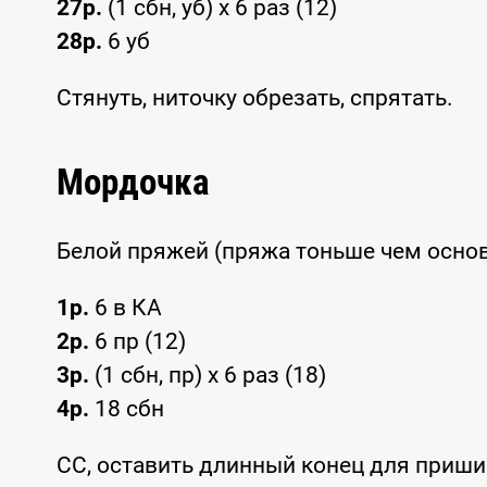
27р.
(1 сбн, уб) x 6 раз (12)
28р.
6 уб
Стянуть, ниточку обрезать, спрятать.
Мордочка
Белой пряжей (пряжа тоньше чем основ
1р.
6 в КА
2р.
6 пр (12)
3р.
(1 сбн, пр) x 6 раз (18)
4р.
18 сбн
СС, оставить длинный конец для приш