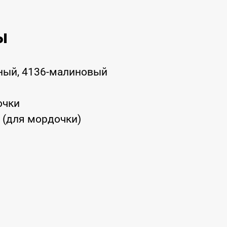
ы
ичный, 4136-малиновый
очки
м (для мордочки)