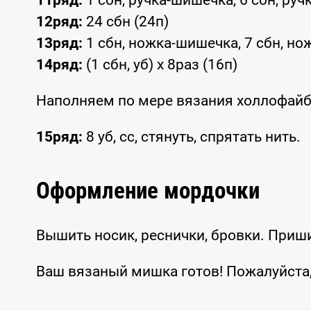
11ряд:
1 сбн, ручка-шишечка, 6 сбн, руч
12ряд:
24 сбн (24п)
13ряд:
1 сбн, ножка-шишечка, 7 сбн, нож
14ряд:
(1 сбн, уб) х 8раз (16п)
Наполняем по мере вязания холлофай
15ряд:
8 уб, сс, стянуть, спрятать нить.
Оформление мордочки
Вышить носик, реснички, бровки. Приши
Ваш вязаный мишка готов! Пожалуйста, 