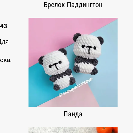
Брелок Паддингтон
s43
.
Для
ока.
Панда