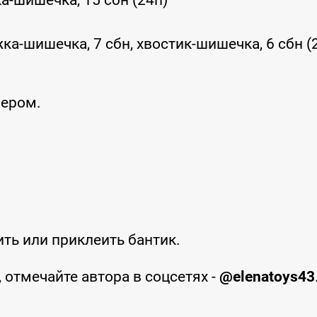
ка-шишечка, 15 сбн (24п)
ка-шишечка, 7 сбн, хвостик-шишечка, 6 сбн (
бером.
ть или приклеить бантик.
отмечайте автора в соцсетях -
@elenatoys43