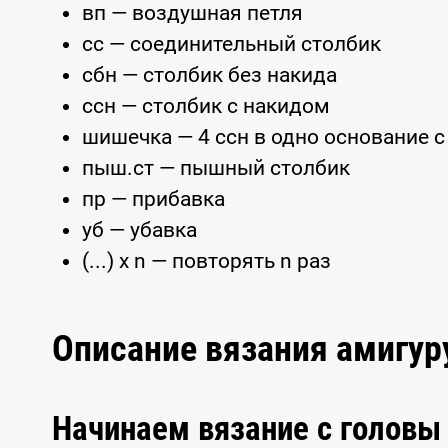
вп — воздушная петля
сс — соединительный столбик
сбн — столбик без накида
ссн — столбик с накидом
шишечка — 4 ссн в одно основание 
пыш.ст — пышный столбик
пр — прибавка
уб — убавка
(...) x n — повторять n раз
Описание вязания амигу
Начинаем вязание с головы