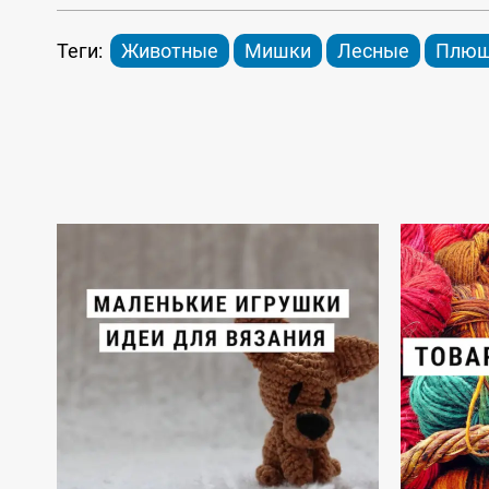
Теги:
Животные
Мишки
Лесные
Плюш