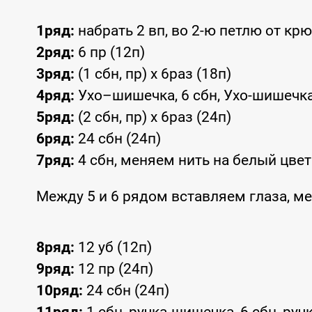
1ряд:
набрать 2 вп, во 2-ю петлю от крюч
2ряд:
6 пр (12п)
3ряд:
(1 сбн, пр) х 6раз (18п)
4ряд:
Ухо–шишечка, 6 сбн, Ухо-шишечка,
5ряд:
(2 сбн, пр) х 6раз (24п)
6ряд:
24 сбн (24п)
7ряд:
4 сбн, меняем нить на белый цвет 
Между 5 и 6 рядом вставляем глаза, ме
8ряд:
12 уб (12п)
9ряд:
12 пр (24п)
10ряд:
24 сбн (24п)