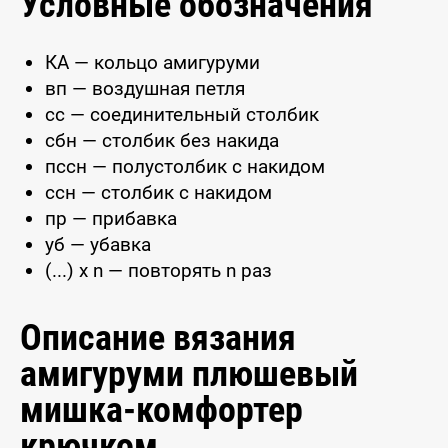
Условные обозначения
КА — кольцо амигуруми
вп — воздушная петля
сс — соединительный столбик
сбн — столбик без накида
пссн — полустолбик с накидом
ссн — столбик с накидом
пр — прибавка
уб — убавка
(...) x n — повторять n раз
Описание вязания
амигуруми плюшевый
мишка-комфортер
крючком