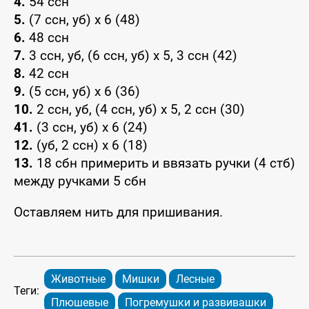
4.
54 ссн
5.
(7 ссн, уб) х 6 (48)
6.
48 ссн
7.
3 ссн, уб, (6 ссн, уб) х 5, 3 ссн (42)
8.
42 ссн
9.
(5 ссн, уб) х 6 (36)
10.
2 ссн, уб, (4 ссн, уб) х 5, 2 ссн (30)
41.
(3 ссн, уб) х 6 (24)
12.
(уб, 2 ссн) х 6 (18)
13.
18 сбн примерить и ввязать ручки (4 стб)
между ручками 5 сбн
Оставляем нить для пришивания.
Животные
Мишки
Лесные
Теги:
Плюшевые
Погремушки и развивашки