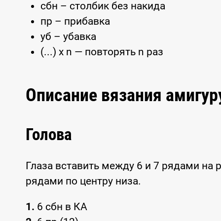
сбн – столбик без накида
пр – прибавка
уб – убавка
(...) x n — повторять n раз
Описание вязания амигу
Голова
Глаза вставить между 6 и 7 рядами на 
рядами по центру низа.
1.
6 сбн в КА