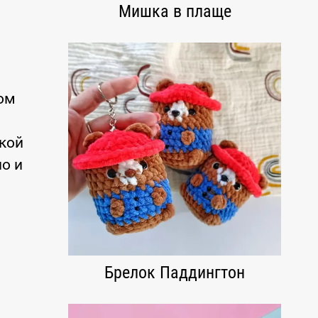
Мишка в плаще
ом
нкой
о и
Брелок Паддингтон