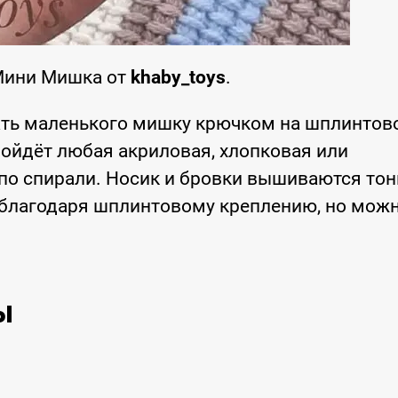
Мини Мишка от
khaby_toys
.
ать маленького мишку крючком на шплинтов
ойдёт любая акриловая, хлопковая или
по спирали. Носик и бровки вышиваются то
благодаря шплинтовому креплению, но можн
ы