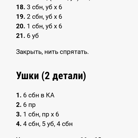
18.
3 сбн, уб x 6
19.
2 сбн, уб x 6
20.
1 сбн, уб x 6
21.
6 уб
Закрыть, нить спрятать.
Ушки (2 детали)
1.
6 сбн в КА
2.
6 пр
3.
1 сбн, пр x 6
4.
4 сбн, 5 уб, 4 сбн