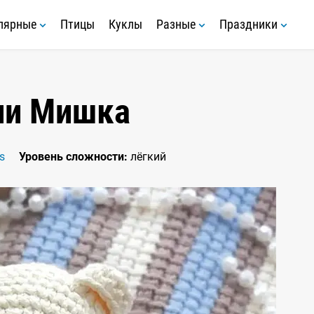
лярные
Птицы
Куклы
Разные
Праздники
ни Мишка
s
Уровень сложности:
лёгкий