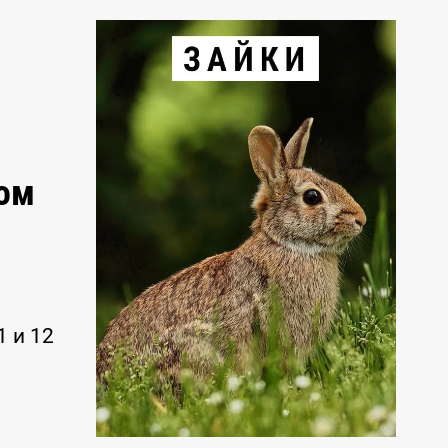
ом
1 и 12