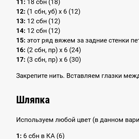
11:
18 сбн (18)
12:
(1 сбн, уб) x 6 (12)
13:
12 сбн (12)
14:
12 сбн (12)
15:
этот ряд вяжем за задние стенки петел
16:
(2 сбн, пр) x 6 (24)
17:
(3 сбн, пр) x 6 (30)
Закрепите нить. Вставляем глазки межд
Шляпка
Используем любой цвет (в данном вари
1:
6 сбн в КА (6)