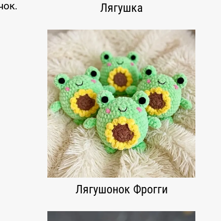
чок.
Лягушка
Лягушонок Фрогги