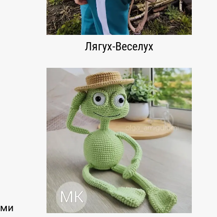
Лягух-Веселух
уми