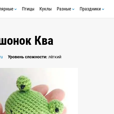
лярные
Птицы
Куклы
Разные
Праздники
шонок Ква
ru
Уровень сложности:
лёгкий