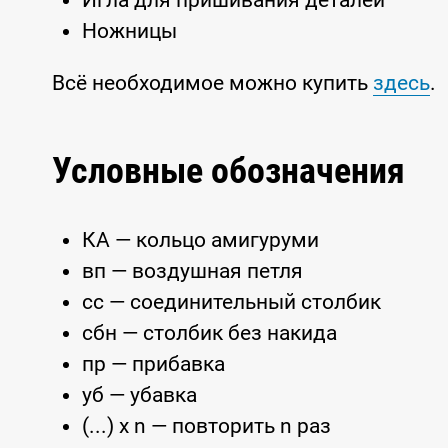
Игла для пришивания деталей
Ножницы
Всё необходимое можно купить
здесь
.
Условные обозначения
КА — кольцо амигуруми
вп — воздушная петля
сс — соединительный столбик
сбн — столбик без накида
пр — прибавка
уб — убавка
(...) x n — повторить n раз