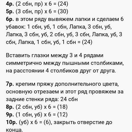
4р.
(2 сбн, пр) x 6 = (24)
5р.
(3 сбн, пр) x 6 = (30)
6р.
в этом ряду вывяжем лапки и сделаем 6
убавок: 1 сбн, уб, 1 сбн, Лапка, 3 сбн, уб,
Лапка, 3 сбн, уб, 2 сбн, уб, 3 сбн, Лапка, уб, 3
сбн, Лапка, 1 сбн, уб, 1 сбн = (24)
Вставить глазки между 3 и 4 рядами
симметрично между пышными столбиками,
на расстоянии 4 столбиков друг от друга.
7р.
крепим пряжу дополнительного цвета,
основную отрезаем и этот ряд провяжем за
задние стенки ряда: 24 сбн
8р.
(2 сбн, уб) x 6 = (18)
9р.
(1 сбн, уб) x 6 = (12)
10р.
(уб) x 6 = (6), закрыть отверстие до
конца.