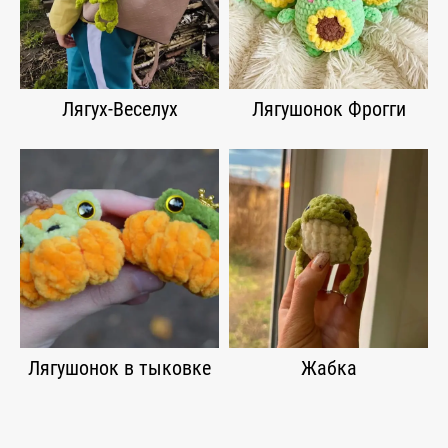
Лягух-Веселух
Лягушонок Фрогги
Лягушонок в тыковке
Жабка