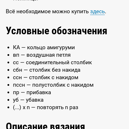
Всё необходимое можно купить
здесь
.
Условные обозначения
КА — кольцо амигуруми
вп — воздушная петля
сс — соединительный столбик
сбн — столбик без накида
ссн — столбик с накидом
пссн — полустолбик с накидом
пр — прибавка
уб — убавка
(...) x n — повторять n раз
Описание вязания