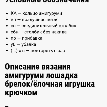
КА — кольцо амигуруми
вп — воздушная петля
сс — соединительный столбик
сбн — столбик без накида
пр — прибавка
уб — убавка
(...) x n — повторять n раз
Описание вязания
амигуруми лошадка
брелок/ёлочная игрушка
крючком