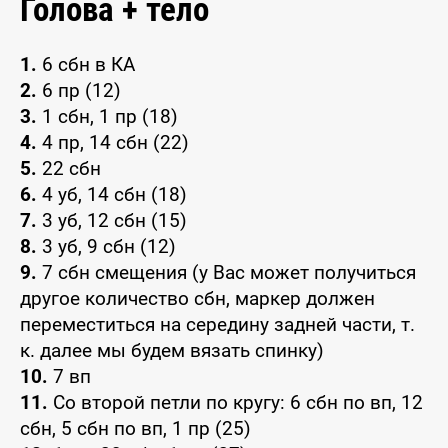
Голова + тело
1.
6 сбн в КА
2.
6 пр (12)
3.
1 сбн, 1 пр (18)
4.
4 пр, 14 сбн (22)
5.
22 сбн
6.
4 уб, 14 сбн (18)
7.
3 уб, 12 сбн (15)
8.
3 уб, 9 сбн (12)
9.
7 сбн смещения (у Вас может получиться
другое количество сбн, маркер должен
переместиться на середину задней части, т.
к. далее мы будем вязать спинку)
10.
7 вп
11.
Со второй петли по кругу: 6 сбн по вп, 12
сбн, 5 сбн по вп, 1 пр (25)