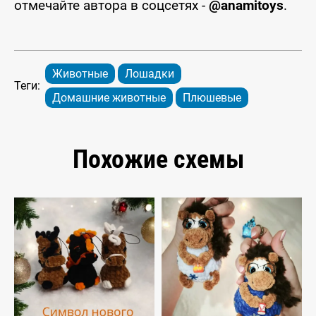
отмечайте автора в соцсетях -
@anamitoys
.
Животные
Лошадки
Теги:
Домашние животные
Плюшевые
Похожие схемы