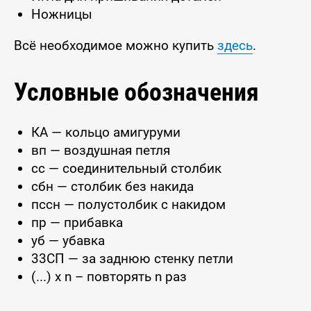
Ножницы
Всё необходимое можно купить
здесь
.
Условные обозначения
КА — кольцо амигуруми
вп — воздушная петля
сс — соединительный столбик
сбн — столбик без накида
пссн — полустолбик с накидом
пр — прибавка
уб — убавка
33СП — за заднюю стенку петли
(...) x n – повторять n раз