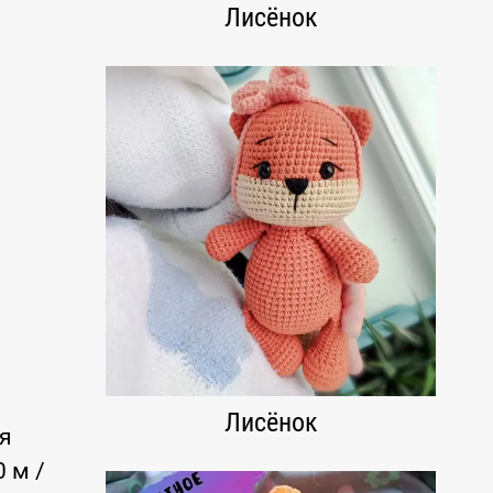
Лисёнок
Лисёнок
я
 м /