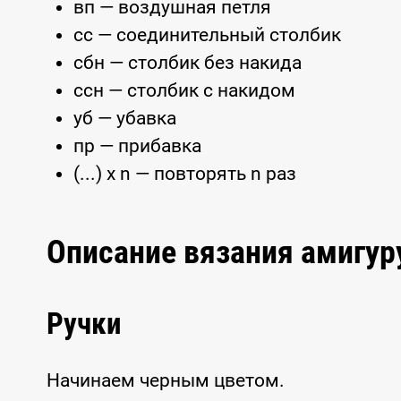
вп — воздушная петля
сс — соединительный столбик
сбн — столбик без накида
ссн — столбик с накидом
уб — убавка
пр — прибавка
(...) x n — повторять n раз
Описание вязания амигу
Ручки
Начинаем черным цветом.