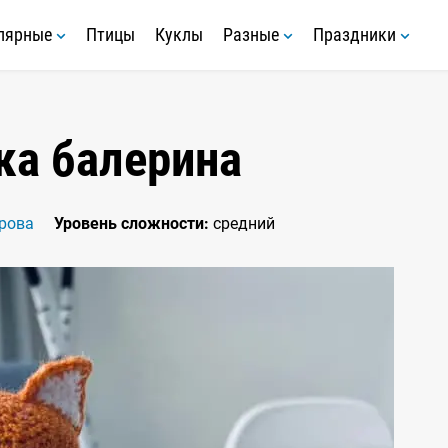
лярные
Птицы
Куклы
Разные
Праздники
ка балерина
рова
Уровень сложности:
средний