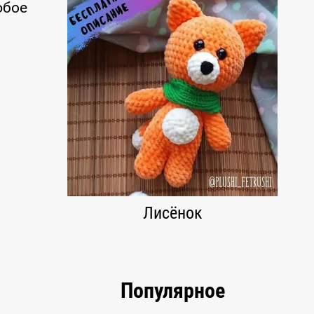
юбое
Лисёнок
Популярное