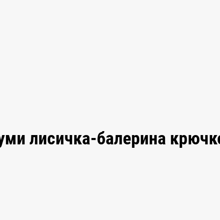
руми лисичка-балерина крюч