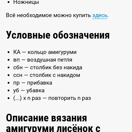
Ножницы
Всё необходимое можно купить
здесь
.
Условные обозначения
КА — кольцо амигуруми
вп — воздушная петля
сбн — столбик без накида
ссн — столбик с накидом
пр — прибавка
уб — убавка
(...) x n раз — повторить n раз
Описание вязания
амигуруми лисёнок с