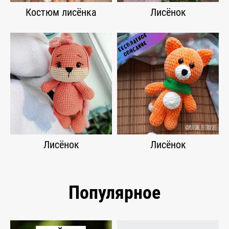
Костюм лисёнка
Лисёнок
Лисёнок
Лисёнок
Популярное