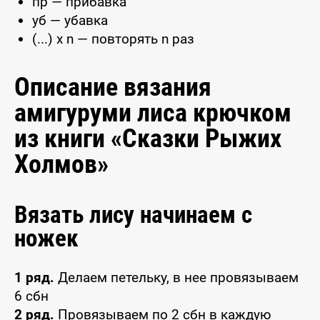
пр — прибавка
уб — убавка
(...) x n — повторять n раз
Описание вязания
амигуруми лиса крючком
из книги «Сказки Рыжих
Холмов»
Вязать лису начинаем с
ножек
1 ряд.
Делаем петельку, в нее провязываем
6 сбн
2 ряд.
Провязываем по 2 сбн в каждую