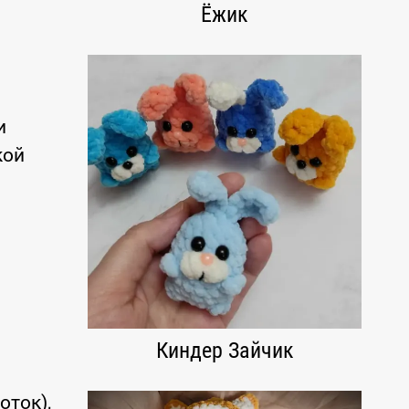
Ёжик
и
кой
Киндер Зайчик
оток),