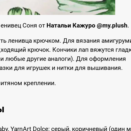
Ленивец Соня от
Натальи Кажуро @my.plush
.
ть ленивца крючком. Для вязания амигурум
ходящий крючок. Кончики лап вяжутся глад
или любые другие аналоги). Для оформления
азки для игрушек и нитки для вышивания.
нитяном креплении.
ы
y, YarnArt Dolce: серый, коричневый (один м