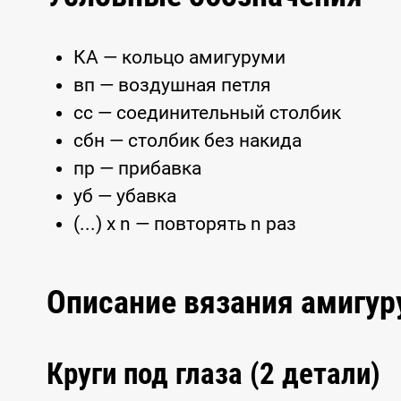
КА — кольцо амигуруми
вп — воздушная петля
сс — соединительный столбик
сбн — столбик без накида
пр — прибавка
уб — убавка
(...) x n — повторять n раз
Описание вязания амигу
Круги под глаза (2 детали)