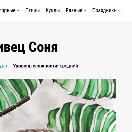
лярные
Птицы
Куклы
Разные
Праздники
ивец Соня
уро
Уровень сложности:
средний